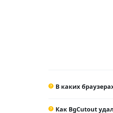
Настройки
Формат вывода
В каких браузера
Автоматическое сохранение
Как BgCutout уда
Конвертировать