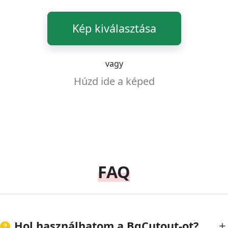
Kép kiválasztása
vagy
Húzd ide a képed
FAQ
Hol használhatom a BgCutout-ot?